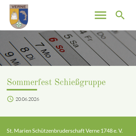
menu
search
Suchbegriffe
SUCHEN
Sommerfest Schießgruppe
access_time
20.06.2026
St. Marien Schützenbruderschaft Verne 1748 e. V.