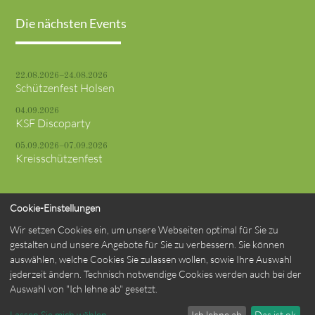
Die nächsten Events
22.08.2026–24.08.2026
Schützenfest Holsen
04.09.2026
KSF Discoparty
05.09.2026–07.09.2026
Kreisschützenfest
Cookie-Einstellungen
Wir setzen Cookies ein, um unsere Webseiten optimal für Sie zu
© St. Marien Schützenbruderschaft Verne 1748 e. V.
gestalten und unsere Angebote für Sie zu verbessern. Sie können
auswählen, welche Cookies Sie zulassen wollen, sowie Ihre Auswahl
jederzeit ändern. Technisch notwendige Cookies werden auch bei der
Impressum
Datenschutzerklärung
Kontakt
Auswahl von "Ich lehne ab" gesetzt.
powered by
contao-themes.net
Lassen Sie mich wählen
Ich lehne ab
Das ist ok