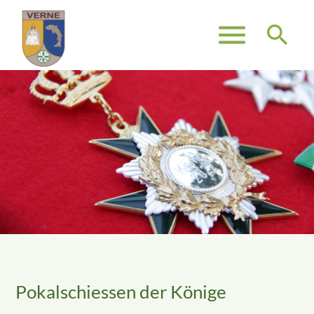
menu
search
Suchbegriffe
SUCHEN
Pokalschiessen der Könige