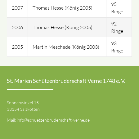
95
2007
Thomas Hesse (König 2005)
Ringe
92
2006
Thomas Hesse (König 2005)
Ringe
93
2005
Martin Meschede (König 2003)
Ringe
St. Marien Schützenbruderschaft Verne 1748 e. V.
Sonnenwinkel 15
33154 Salzkotten
Mail:
info@schuetzenbruderschaft-verne.de