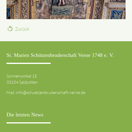
rotate_left
Zurück
St. Marien Schützenbruderschaft Verne 1748 e. V.
Sonnenwinkel 15
33154 Salzkotten
Mail:
info@schuetzenbruderschaft-verne.de
Die letzten News