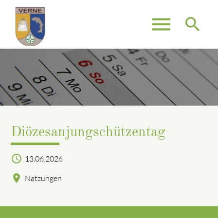
menu
search
Suchbegriffe
SUCHEN
Diözesanjungschützentag
access_time
13.06.2026
location_on
Natzungen